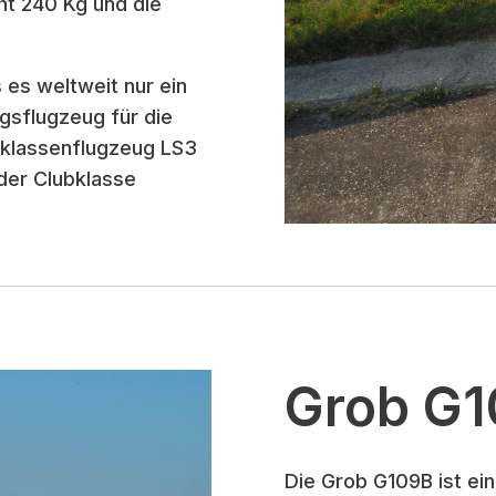
ht 240 Kg und die
 es weltweit nur ein
ngsflugzeug für die
bklassenflugzeug LS3
der Clubklasse
Grob G
Die Grob G109B ist ein